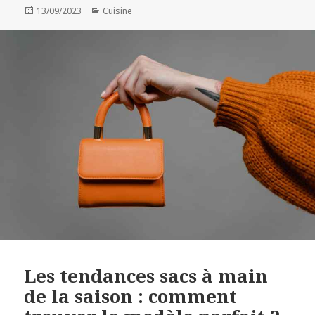
Publié
Catégories
13/09/2023
Cuisine
le
Les tendances sacs à main
de la saison : comment