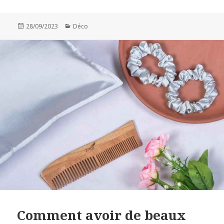
Publié
Catégories
28/09/2023
Déco
le
Comment avoir de beaux